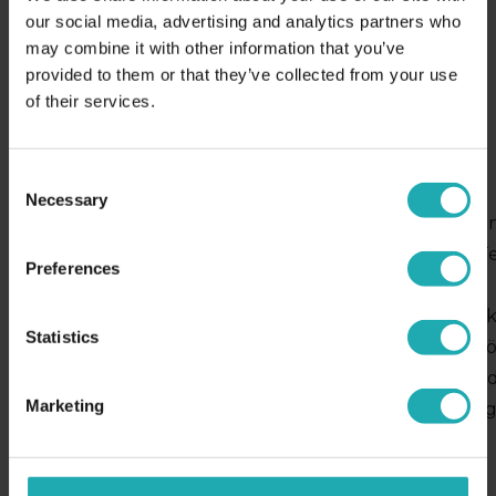
therese.tullgren@ungapped.com
our social media, advertising and analytics partners who
may combine it with other information that you’ve
provided to them or that they’ve collected from your use
of their services.
Tekpon har utsett 2023 års bästa
e-postmarknadsföringsverktyg
C
2023-08-09
Necessary
o
Ungapped har omnämnts i listan ”Top Email Marketi
n
av marknadsplatsen för programvaror och system, Te
s
Preferences
superglada över att få detta erkännande som ett e-
e
n
postmarknadsföringsverktyg designat för kommunik
t
Statistics
marknadsförare”, säger Therese Tullgren, ansvarig fö
S
marknadsföringen på Ungapped. Tekpons kärnuppdra
e
Marketing
individer att fatta välgrundade programvarubeslut 
l
tillhandahålla ärliga…
e
c
Läs vidare
»