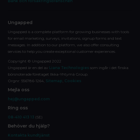
Bank och försäkringsbranschen
Ungapped
Ungapped is a complete platform for growing businesses with tools
for email marketing, surveys, invitations, signup forms and text
messages. In addition to our platform, we also offer consulting
services to help you create exceptional customer experiences.
Copyright © Ungapped 2022
Ungapped är en del av
Liana Technologies
som ingår i det finska
börsnoterade företaget Ilkka-Yhtymä Group.
Orgnr: 556786-1264,
Sitemap
,
Cookies
Mejla oss
hej@ungapped.com
Ring oss
08-410 413 13
(SE)
Behöver du hjälp?
Kontakta kundtjänst