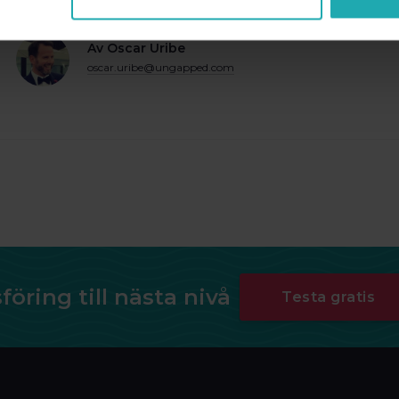
Läs vidare
»
Av Oscar Uribe
oscar.uribe@ungapped.com
öring till nästa nivå
Testa gratis