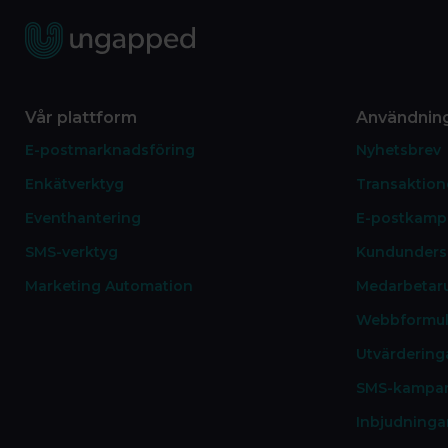
Vår plattform
Användnin
E-postmarknadsföring
Nyhetsbrev
Enkätverktyg
Transaktione
Eventhantering
E-postkamp
SMS-verktyg
Kundunders
Marketing Automation
Medarbetar
Webbformul
Utvärdering
SMS-kampan
Inbjudninga