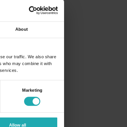
About
se our traffic. We also share
ers who may combine it with
 services.
Marketing
Allow all