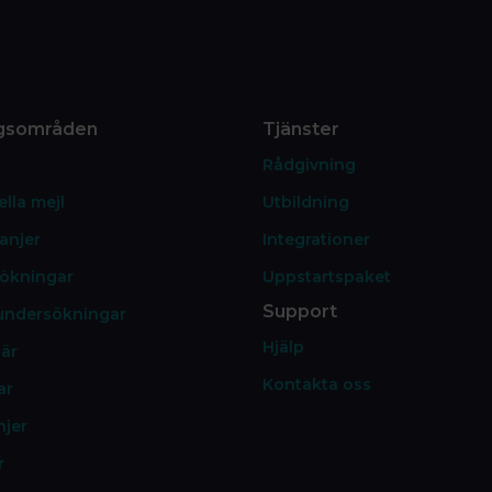
gsområden
Tjänster
Rådgivning
lla mejl
Utbildning
anjer
Integrationer
ökningar
Uppstartspaket
Support
undersökningar
Hjälp
är
Kontakta oss
ar
jer
r