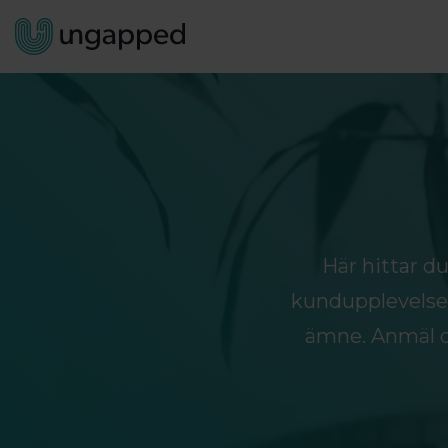
Här hittar d
kundupplevelser 
ämne. Anmäl di