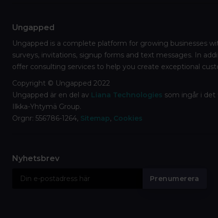
Ungapped
Ungapped is a complete platform for growing businesses wit
surveys, invitations, signup forms and text messages. In addi
offer consulting services to help you create exceptional cus
Copyright © Ungapped 2022
Ungapped är en del av
Liana Technologies
som ingår i det
Ilkka-Yhtymä Group.
Orgnr: 556786-1264,
Sitemap
,
Cookies
Nyhetsbrev
E
Prenumerera
m
a
i