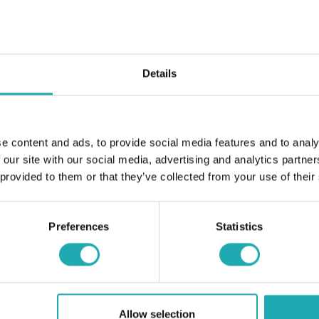
är du behöver
Details
tmarknadsförings-
Så skriver du nyhetsbrev som
e content and ads, to provide social media features and to analy
 chef om att du
konverterar!
 our site with our social media, advertising and analytics partn
onsiva Det allra
 provided to them or that they’ve collected from your use of their
e-
2021-01-19
der en
Målet med ditt nyhetsbrev ska inte vara att sälja en
Preferences
Statistics
produkt. Att sälja produkter via e-
postmarknadsföring kan vara effektivt, men det
funkar vanligtvis bäst när du kör kampanjer eller
abandoned cart-mail.
Allow selection